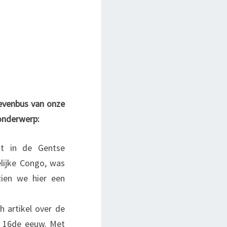
ievenbus van onze
 onderwerp:
it in de Gentse
lijke Congo, was
zien we hier een
 artikel over de
e 16de eeuw. Met