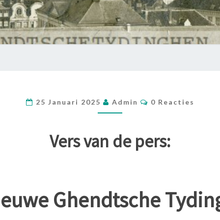
Reacties
25 Januari 2025
Admin
0 Reacties
Vers van de pers:
ieuwe Ghendtsche Tydi