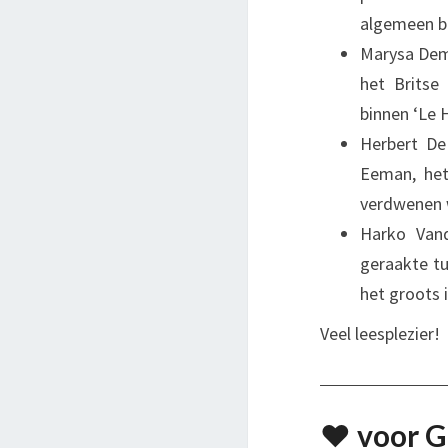
algemeen be
Marysa Dem
het Britse 
binnen ‘Le 
Herbert De
Eeman, het
verdwenen 
Harko Van
geraakte tu
het groots 
Veel leesplezier!
♥️
voor G