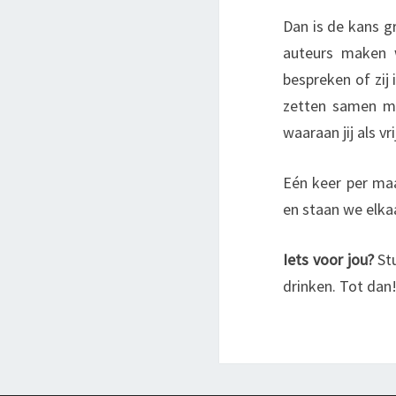
Dan is de kans gr
auteurs maken w
bespreken of zij 
zetten samen me
waaraan jij als vr
Eén keer per ma
en staan we elka
Iets voor jou?
St
drinken. Tot dan