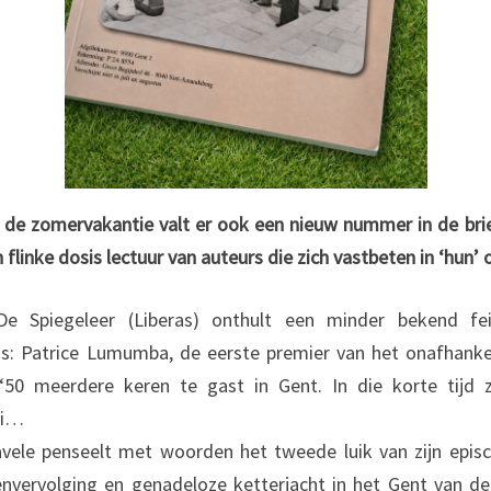
n de zomervakantie valt er ook een nieuw nummer in de br
 flinke dosis lectuur van auteurs die zich vastbeten in ‘hun’
De Spiegeleer (Liberas) onthult een minder bekend fe
is: Patrice Lumumba, de eerste premier van het onafhanke
 ‘50 meerdere keren te gast in Gent. In die korte tijd 
ai…
vele penseelt met woorden het tweede luik van zijn episch
envervolging en genadeloze ketterjacht in het Gent van d