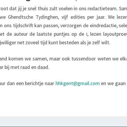
oot dat jij je snel thuis zult voelen in ons redactieteam. 
e Ghendtsche Tydinghen, vijf edities per jaar. We lezen
in ons tijdschrift kan passen, verzorgen de eindredactie, sel
t de auteur de laatste puntjes op de i, lezen layoutpro
ijwilliger net zoveel tijd kunt besteden als je zelf wilt.
and komen we samen, maar ook tussendoor weten we elka
ar bij met raad en daad.
uur dan een berichtje naar
hhkgent@gmail.com
en we gaan 
!