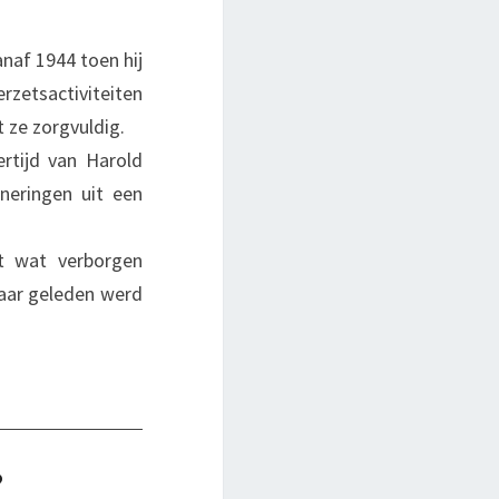
af 1944 toen hij
rzetsactiviteiten
 ze zorgvuldig.
rtijd van Harold
neringen uit een
t wat verborgen
jaar geleden werd
?