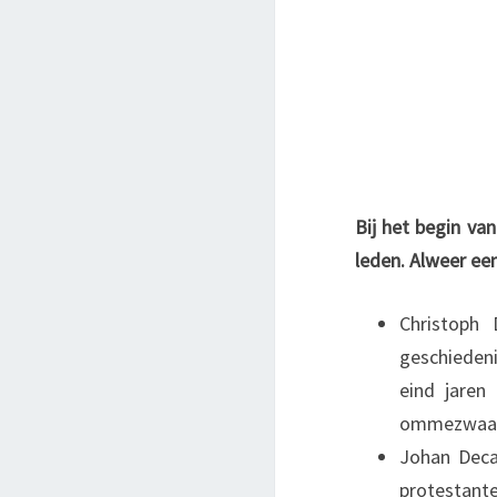
Bij het begin va
leden. Alweer een
Christoph 
geschieden
eind jaren
ommezwa
Johan Deca
protestant