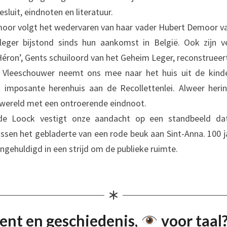
sluit, eindnoten en literatuur.
oor volgt het wedervaren van haar vader Hubert Demoor van
leger bijstond sinds hun aankomst in België. Ook zijn ve
Héron’, Gents schuiloord van het Geheim Leger, reconstrueert
 Vleeschouwer neemt ons mee naar het huis uit de kinde
 imposante herenhuis aan de Recollettenlei. Alweer herin
wereld met een ontroerende eindnoot.
de Loock vestigt onze aandacht op een standbeeld da
ssen het gebladerte van een rode beuk aan Sint-Anna. 100 
ingehuldigd in een strijd om de publieke ruimte.
ent en geschiedenis,
voor taal