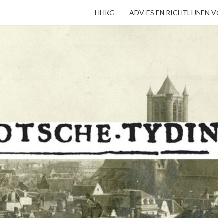
HHKG
ADVIES EN RICHTLIJNEN 
GHEN
Welkom Op
De Website
Van De
Heemkundige
TYD
En
Historische
Kring Gent.